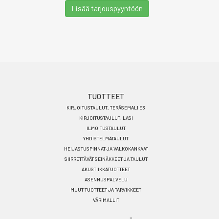
Lisää tarjouspyyntöön
Footer
TUOTTEET
KIRJOITUSTAULUT, TERÄSEMALI E3
menu
KIRJOITUSTAULUT, LASI
FI
ILMOITUSTAULUT
YHDISTELMÄTAULUT
HEIJASTUSPINNAT JA VALKOKANKAAT
SIIRRETTÄVÄT SEINÄKKEET JA TAULUT
AKUSTIIKKATUOTTEET
ASENNUSPALVELU
MUUT TUOTTEET JA TARVIKKEET
VÄRIMALLIT