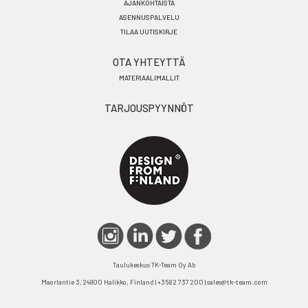
AJANKOHTAISTA
ASENNUSPALVELU
TILAA UUTISKIRJE
OTA YHTEYTTÄ
MATERIAALIMALLIT
TARJOUSPYYNNÖT
Taulukeskus TK-Team Oy Ab
Maorlantie 3, 24800 Halikko, Finland | +358 2 737 200 | sales@tk-team.com