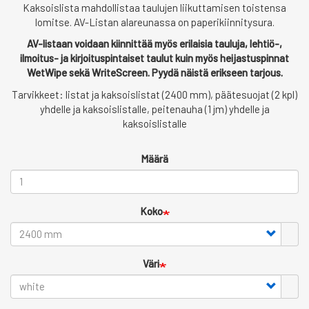
Kaksoislista mahdollistaa taulujen liikuttamisen toistensa
lomitse. AV-Listan alareunassa on paperikiinnitysura.
AV-listaan voidaan kiinnittää myös erilaisia tauluja, lehtiö-,
ilmoitus- ja kirjoituspintaiset taulut kuin myös heijastuspinnat
WetWipe sekä WriteScreen. Pyydä näistä erikseen tarjous.
Tarvikkeet: listat ja kaksoislistat (2400 mm), päätesuojat (2 kpl)
yhdelle ja kaksoislistalle, peitenauha (1 jm) yhdelle ja
kaksoislistalle
Määrä
Koko
Väri