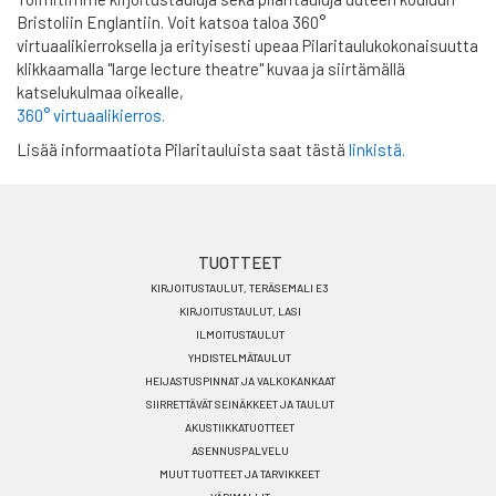
Bristoliin Englantiin. Voit katsoa taloa 360°
virtuaalikierroksella ja erityisesti upeaa Pilaritaulukokonaisuutta
klikkaamalla "large lecture theatre" kuvaa ja siirtämällä
katselukulmaa oikealle,
360° virtuaalikierros.
Lisää informaatiota Pilaritauluista saat tästä
linkistä.
Footer
TUOTTEET
KIRJOITUSTAULUT, TERÄSEMALI E3
menu
KIRJOITUSTAULUT, LASI
FI
ILMOITUSTAULUT
YHDISTELMÄTAULUT
HEIJASTUSPINNAT JA VALKOKANKAAT
SIIRRETTÄVÄT SEINÄKKEET JA TAULUT
AKUSTIIKKATUOTTEET
ASENNUSPALVELU
MUUT TUOTTEET JA TARVIKKEET