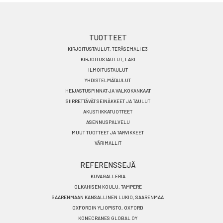
Footer
TUOTTEET
KIRJOITUSTAULUT, TERÄSEMALI E3
menu
KIRJOITUSTAULUT, LASI
FI
ILMOITUSTAULUT
YHDISTELMÄTAULUT
HEIJASTUSPINNAT JA VALKOKANKAAT
SIIRRETTÄVÄT SEINÄKKEET JA TAULUT
AKUSTIIKKATUOTTEET
ASENNUSPALVELU
MUUT TUOTTEET JA TARVIKKEET
VÄRIMALLIT
REFERENSSEJÄ
KUVAGALLERIA
OLKAHISEN KOULU, TAMPERE
SAARENMAAN KANSALLINEN LUKIO, SAARENMAA
OXFORDIN YLIOPISTO, OXFORD
KONECRANES GLOBAL OY