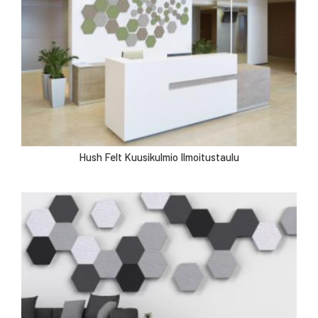
Hush Felt Kuusikulmio Ilmoitustaulu