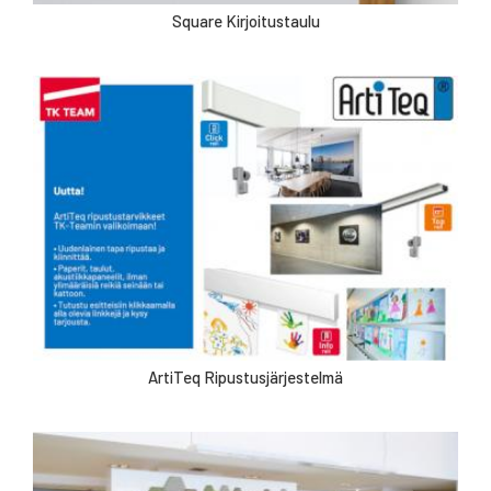
Square Kirjoitustaulu
ArtiTeq Ripustusjärjestelmä