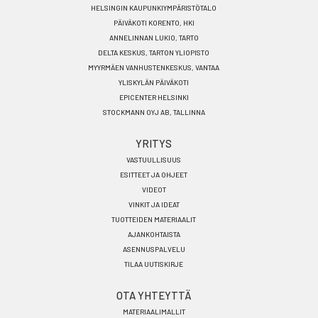
HELSINGIN KAUPUNKIYMPÄRISTÖTALO
PÄIVÄKOTI KORENTO, HKI
ANNELINNAN LUKIO, TARTO
DELTA KESKUS, TARTON YLIOPISTO
MYYRMÄEN VANHUSTENKESKUS, VANTAA
YLISKYLÄN PÄIVÄKOTI
EPICENTER HELSINKI
STOCKMANN OYJ AB, TALLINNA
YRITYS
VASTUULLISUUS
ESITTEET JA OHJEET
VIDEOT
VINKIT JA IDEAT
TUOTTEIDEN MATERIAALIT
AJANKOHTAISTA
ASENNUSPALVELU
TILAA UUTISKIRJE
OTA YHTEYTTÄ
MATERIAALIMALLIT