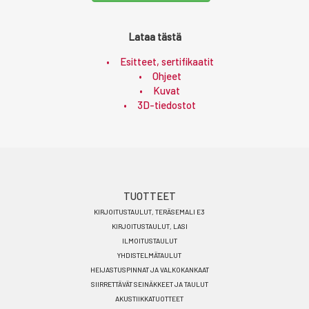
Lataa tästä
Esitteet, sertifikaatit
Ohjeet
Kuvat
3D-tiedostot
Footer
TUOTTEET
KIRJOITUSTAULUT, TERÄSEMALI E3
menu
KIRJOITUSTAULUT, LASI
FI
ILMOITUSTAULUT
YHDISTELMÄTAULUT
HEIJASTUSPINNAT JA VALKOKANKAAT
SIIRRETTÄVÄT SEINÄKKEET JA TAULUT
AKUSTIIKKATUOTTEET