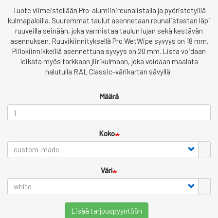
Tuote viimeistellään Pro-alumiinireunalistalla ja pyöristetyillä
kulmapaloilla. Suuremmat taulut asennetaan reunalistastan läpi
ruuveilla seinään, joka varmistaa taulun lujan sekä kestävän
asennuksen. Ruuvikiinnityksellä Pro WetWipe syvyys on 18 mm.
Piilokiinnikkeillä asennettuna syvyys on 20 mm. Lista voidaan
leikata myös tarkkaan jiirikulmaan, joka voidaan maalata
halutulla RAL Classic-värikartan sävyllä.
Määrä
Koko
Väri
Lisää tarjouspyyntöön