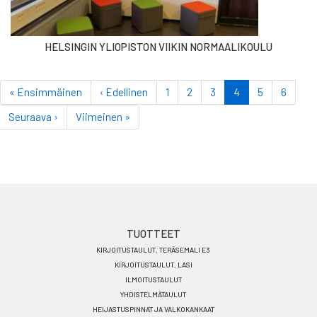
HELSINGIN YLIOPISTON VIIKIN NORMAALIKOULU
Sivutus
Ensimmäinen
« Ensimmäinen
Edellinen
‹ Edellinen
Sivu
1
Sivu
2
Sivu
3
Tämänhetkinen
4
Sivu
5
Sivu
6
sivu
sivu
sivu
Seuraava
Seuraava ›
Viimeinen
Viimeinen »
sivu
sivu
Footer
TUOTTEET
KIRJOITUSTAULUT, TERÄSEMALI E3
menu
KIRJOITUSTAULUT, LASI
FI
ILMOITUSTAULUT
YHDISTELMÄTAULUT
HEIJASTUSPINNAT JA VALKOKANKAAT