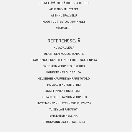
SIIRRETTÄVÄT SEINÄKKEET JA TAULUT
AKUSTIIKKATUOTTEET
ASENNUSPALVELU
MUUT TUOTTEET JA TARVIKKEET
VÄRIMALLIT
REFERENSSEJÄ
KUVAGALLERIA
OLKAHISEN KOULU, TAMPERE
SAARENMAAN KANSALLINEN LUKIO, SAARENMAA
OXFORDIN YLIOPISTO, OXFORD
KONECRANES GLOBAL OY
HELSINGIN KAUPUNKIYMPÄRISTÖTALO
PÄIVÄKOTI KORENTO, HKI
ANNELINNAN LUKIO, TARTO
DELTA KESKUS, TARTON YLIOPISTO
MYYRMÄEN VANHUSTENKESKUS, VANTAA
YLISKYLÄN PÄIVÄKOTI
EPICENTER HELSINKI
STOCKMANN OYJ AB, TALLINNA