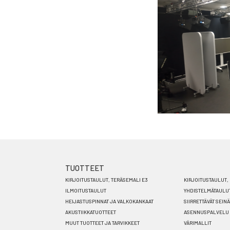
TUOTTEET
Footer
KIRJOITUSTAULUT, TERÄSEMALI E3
KIRJOITUSTAULUT, 
menu
ILMOITUSTAULUT
YHDISTELMÄTAULU
HEIJASTUSPINNAT JA VALKOKANKAAT
SIIRRETTÄVÄT SEIN
FI
AKUSTIIKKATUOTTEET
ASENNUSPALVELU
MUUT TUOTTEET JA TARVIKKEET
VÄRIMALLIT