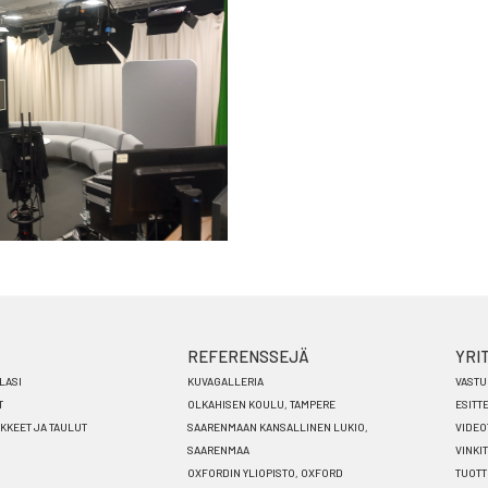
REFERENSSEJÄ
YRI
LASI
KUVAGALLERIA
VASTU
T
OLKAHISEN KOULU, TAMPERE
ESITT
ÄKKEET JA TAULUT
SAARENMAAN KANSALLINEN LUKIO,
VIDEO
SAARENMAA
VINKIT
OXFORDIN YLIOPISTO, OXFORD
TUOTT