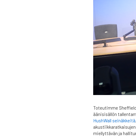
Toteutimme Sheffieldi
äänisisällön tallenta
HushWall seinäkkeitä
akustiikkaratkaisujen
miellyttävän ja hallitu