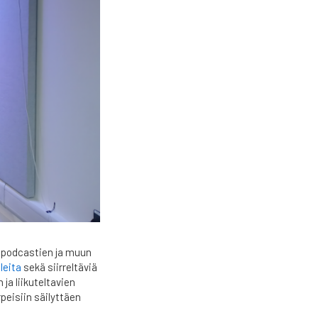
n podcastien ja muun
leita
sekä siirreltäviä
 ja liikuteltavien
peisiin säilyttäen