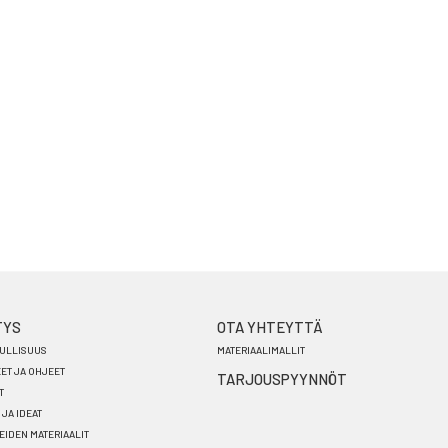
TYS
OTA YHTEYTTÄ
ULLISUUS
MATERIAALIMALLIT
EET JA OHJEET
TARJOUSPYYNNÖT
T
 JA IDEAT
EIDEN MATERIAALIT