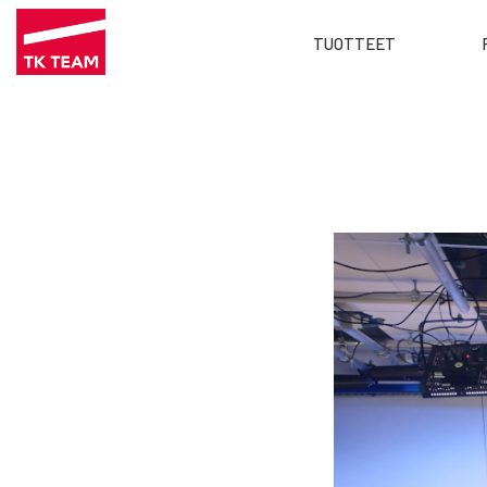
Main
TUOTTEET
menu
Hyppää
FI
pääsisältöön