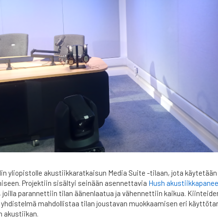
n yliopistolle akustiikkaratkaisun Media Suite -tilaan, jota käytetää
miseen. Projektiin sisältyi seinään asennettavia
Hush akustiikkapanee
, joilla parannettiin tilan äänenlaatua ja vähennettiin kaikua. Kiinteiden
 yhdistelmä mahdollistaa tilan joustavan muokkaamisen eri käyttötar
n akustiikan.