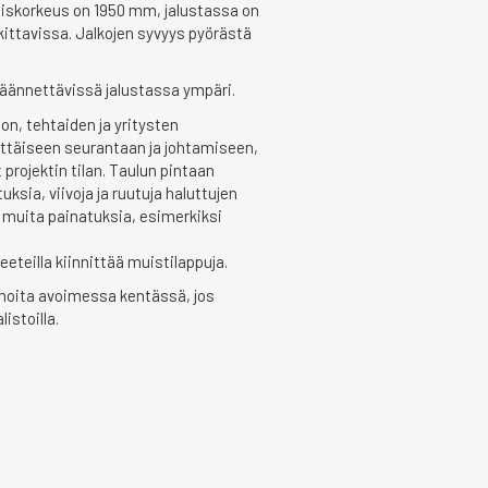
aiskorkeus on 1950 mm, jalustassa on
ukittavissa. Jalkojen syvyys pyörästä
käännettävissä jalustassa ympäri.
on, tehtaiden ja yritysten
ittäiseen seurantaan ja johtamiseen,
projektin tilan. Taulun pintaan
uksia, viivoja ja ruutuja haluttujen
 muita painatuksia, esimerkiksi
teilla kiinnittää muistilappuja.
moita avoimessa kentässä, jos
istoilla.