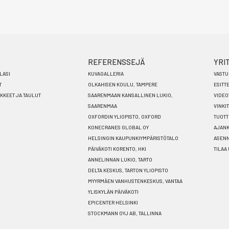
REFERENSSEJÄ
YRI
LASI
KUVAGALLERIA
VASTU
T
OLKAHISEN KOULU, TAMPERE
ESITT
ÄKKEET JA TAULUT
SAARENMAAN KANSALLINEN LUKIO,
VIDEO
SAARENMAA
VINKIT
OXFORDIN YLIOPISTO, OXFORD
TUOTT
KONECRANES GLOBAL OY
AJANK
HELSINGIN KAUPUNKIYMPÄRISTÖTALO
ASEN
PÄIVÄKOTI KORENTO, HKI
TILAA
ANNELINNAN LUKIO, TARTO
DELTA KESKUS, TARTON YLIOPISTO
MYYRMÄEN VANHUSTENKESKUS, VANTAA
YLISKYLÄN PÄIVÄKOTI
EPICENTER HELSINKI
STOCKMANN OYJ AB, TALLINNA