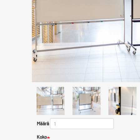
Määrä
Koko