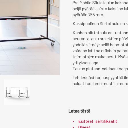
Pro Mobile Siirtotaulun kokon
neljä pyörää, joista kaksi on l
pyörään 755 mm.
Kaksipuolinen Siirtotaulu on 
Kanban siirtotaulu on tuotann
seurantataulu projektien päiv
yhdellä silmäyksellä hahmotat 
voidaan laittaa erilaisia painat
toimintojen mukaisesti. Myös
yrityksen logo.
Taulun pintaan voidaan magnee
Tehdessäsi tarjouspyyntöä il
haluat tuotteen mustilla reunal
Lataa tästä
Esitteet, sertifikaatit
Ohjeet