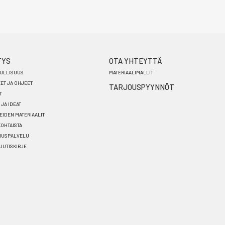
TYS
OTA YHTEYTTÄ
ULLISUUS
MATERIAALIMALLIT
EET JA OHJEET
TARJOUSPYYNNÖT
T
 JA IDEAT
EIDEN MATERIAALIT
OHTAISTA
NUSPALVELU
 UUTISKIRJE