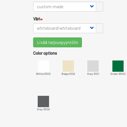
Väri
Lisää tarjouspyyntöön
Color options
White 6100
Beige 6102
Gray 6101
Green 6500
Gray 6502