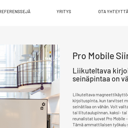
REFERENSSEJÄ
YRITYS
OTA YHTEYTT
Pro Mobile Sii
Liikuteltava kirj
seinäpintaa on v
Liikuteltava magneettikäyttö
kirjoituspinta, kun tarvitset m
seinätilaa on vähän. Voit valit
tai liitutaulupinnan, kaksi- t
reunalistat luovat Pro Mobile -
Tämä ammattilaisen työkalu se