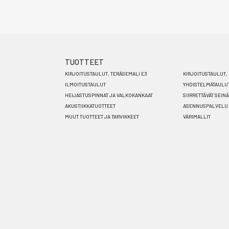
TUOTTEET
Footer
KIRJOITUSTAULUT, TERÄSEMALI E3
KIRJOITUSTAULUT, 
menu
ILMOITUSTAULUT
YHDISTELMÄTAULU
HEIJASTUSPINNAT JA VALKOKANKAAT
SIIRRETTÄVÄT SEIN
FI
AKUSTIIKKATUOTTEET
ASENNUSPALVELU
MUUT TUOTTEET JA TARVIKKEET
VÄRIMALLIT