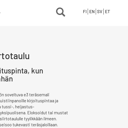
Ä
FI
EN
SV
ET
rtotaulu
oituspinta, kun
ähän
ön soveltuva e3 teräsemali
uistiinpanoille kirjoituspintaa ja
a tussi-, heijastus-
ai yksipuolisena. Eloksoidut tai mustat
siirtotaululle tyylikkään ilmeen.
isoo tukevasti teräsjaloillaan.