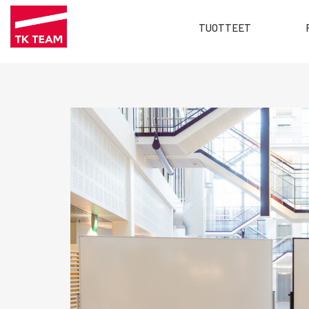
Main
TUOTTEET
menu
Hyppää
FI
pääsisältöön